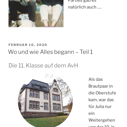
Parties gab es
natürlich auch ….
VERÖFFENTLICHT
FEBRUAR 10, 2020
AM
Wo und wie Alles begann – Teil 1
Die 11. Klasse auf dem AvH
Als das
Brautpaar in
die Oberstufe
kam, war das
für Julia nur
ein
Weitergehen
von der 10. in