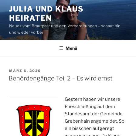
Zum
JULIA UND KLAUS
Inhalt
HEIRATEN
springen
Neues vom Brautpaar und den Vorbereitungen – schaut hin
und wieder vorbei
Menü
VERÖFFENTLICHT
MÄRZ 6, 2020
AM
Behördengänge Teil 2 – Es wird ernst
Gestern haben wir unsere
Eheschließung auf dem
Standesamt der Gemeinde
Grebenhain angemeldet. So
ein bisschen aufgeregt
waren wir schon. Da Klaus