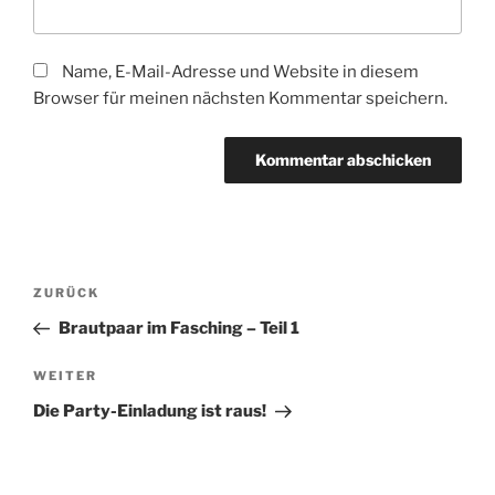
Name, E-Mail-Adresse und Website in diesem
Browser für meinen nächsten Kommentar speichern.
Beitragsnavigation
Vorheriger
ZURÜCK
Beitrag
Brautpaar im Fasching – Teil 1
Nächster
WEITER
Beitrag
Die Party-Einladung ist raus!