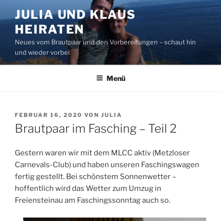
Zum
JULIA UND KLAUS
Inhalt
HEIRATEN
springen
Neues vom Brautpaar und den Vorbereitungen – schaut hin
und wieder vorbei
Menü
VERÖFFENTLICHT
FEBRUAR 16, 2020
VON
JULIA
AM
Brautpaar im Fasching – Teil 2
Gestern waren wir mit dem MLCC aktiv (Metzloser
Carnevals-Club) und haben unseren Faschingswagen
fertig gestellt. Bei schönstem Sonnenwetter –
hoffentlich wird das Wetter zum Umzug in
Freiensteinau am Faschingssonntag auch so.