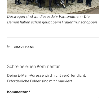
Deswegen sind wir dieses Jahr Pantomimen – Die
Damen haben schon geübt beim Frauenfrühschoppen
KATEGORIEN
BRAUTPAAR
Schreibe einen Kommentar
Deine E-Mail-Adresse wird nicht veröffentlicht.
Erforderliche Felder sind mit
*
markiert
Kommentar
*