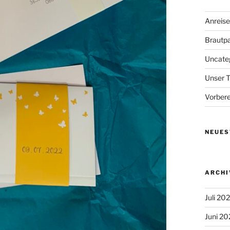
Anreise
Brautp
Uncate
Unser 
Vorbere
NEUES
ARCHI
Juli 20
Juni 20