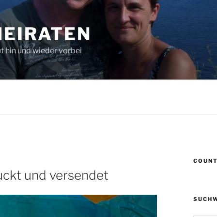
HEIRATEN
 hin und wieder vorbei
COUN
uckt und versendet
SUCH