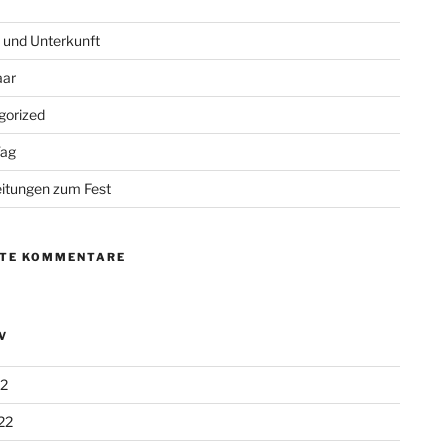
 und Unterkunft
aar
gorized
Tag
itungen zum Fest
TE KOMMENTARE
V
22
22