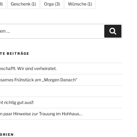
9)
Geschenk
(1)
Orga
(3)
Wünsche
(1)
Suchen
TE BEITRÄGE
eschafft. Wir sind verheiratet.
sames Frühstück am „Morgen Danach“
t richtig gut aus!!
n paar Hinweise zur Trauung im Hohhaus…
ORIEN