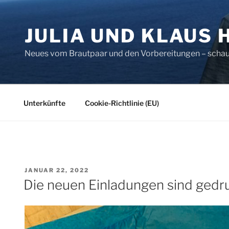
Zum
Inhalt
JULIA UND KLAUS 
springen
Neues vom Brautpaar und den Vorbereitungen – schaut
Unterkünfte
Cookie-Richtlinie (EU)
VERÖFFENTLICHT
JANUAR 22, 2022
AM
Die neuen Einladungen sind gedr