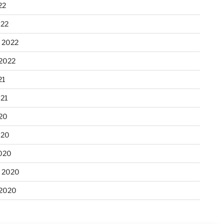
22
022
r 2022
 2022
21
021
020
020
020
r 2020
 2020