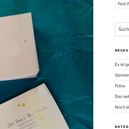
Fest
(
Suchen
nach:
NEUES
Es ist g
Gemein
Fotos
Das sieh
Noch ei
KATEG