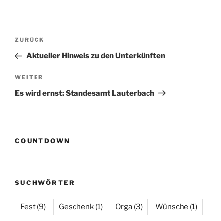
Beitragsnavigation
Vorheriger
ZURÜCK
Beitrag
Aktueller Hinweis zu den Unterkünften
Nächster
WEITER
Beitrag
Es wird ernst: Standesamt Lauterbach
COUNTDOWN
SUCHWÖRTER
Fest
(9)
Geschenk
(1)
Orga
(3)
Wünsche
(1)