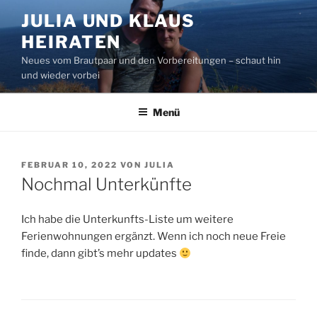
Zum
JULIA UND KLAUS
Inhalt
HEIRATEN
springen
Neues vom Brautpaar und den Vorbereitungen – schaut hin
und wieder vorbei
Menü
VERÖFFENTLICHT
FEBRUAR 10, 2022
VON
JULIA
AM
Nochmal Unterkünfte
Ich habe die Unterkunfts-Liste um weitere
Ferienwohnungen ergänzt. Wenn ich noch neue Freie
finde, dann gibt’s mehr updates