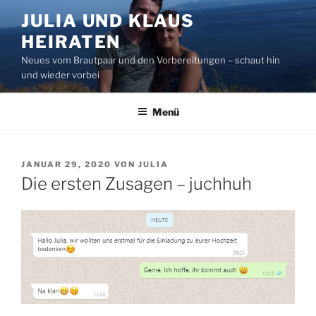
Zum
JULIA UND KLAUS
Inhalt
HEIRATEN
springen
Neues vom Brautpaar und den Vorbereitungen – schaut hin
und wieder vorbei
Menü
VERÖFFENTLICHT
JANUAR 29, 2020
VON
JULIA
AM
Die ersten Zusagen – juchhuh